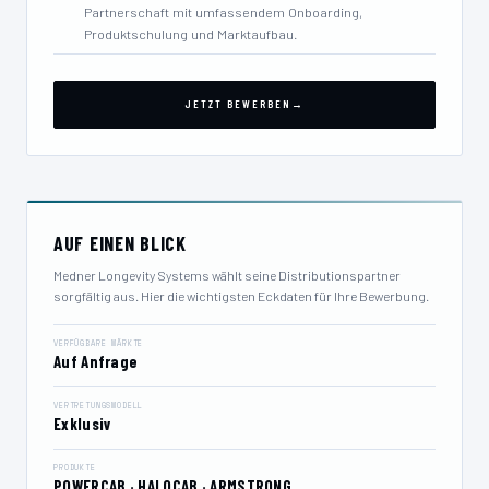
Partnerschaft mit umfassendem Onboarding,
Produktschulung und Marktaufbau.
JETZT BEWERBEN
→
AUF EINEN BLICK
Medner Longevity Systems wählt seine Distributionspartner
sorgfältig aus. Hier die wichtigsten Eckdaten für Ihre Bewerbung.
VERFÜGBARE MÄRKTE
Auf Anfrage
VERTRETUNGSMODELL
Exklusiv
PRODUKTE
POWERCAB · HALOCAB · ARMSTRONG