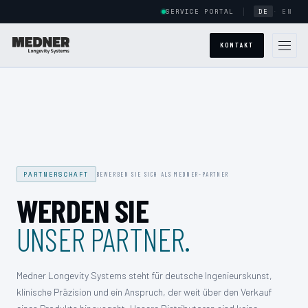
SERVICE PORTAL
DE
·
EN
KONTAKT
WELTWEITE PRÄSENZ
ÜBER UNS
SYSTEME
PARTNERSCHAFT
BEWERBEN SIE SICH ALS MEDNER-PARTNER
POWERCAB
WERDEN SIE
UNSER PARTNER.
HALOCAB
ARMSTRONG
Medner Longevity Systems steht für deutsche Ingenieurskunst,
klinische Präzision und ein Anspruch, der weit über den Verkauf
POWERCAB CUSTOM