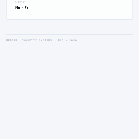
SUPPORT
Mo – Fr
MEDNER LONGEVITY SYSTEMS · FAQ · 2026