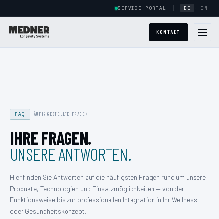
SERVICE PORTAL
DE
·
EN
KONTAKT
WELTWEITE PRÄSENZ
ÜBER UNS
FAQ
HÄUFIG GESTELLTE FRAGEN
SYSTEME
IHRE FRAGEN.
POWERCAB
UNSERE ANTWORTEN.
HALOCAB
Hier finden Sie Antworten auf die häufigsten Fragen rund um unsere
Produkte, Technologien und Einsatzmöglichkeiten — von der
ARMSTRONG
Funktionsweise bis zur professionellen Integration in Ihr Wellness-
oder Gesundheitskonzept.
POWERCAB CUSTOM