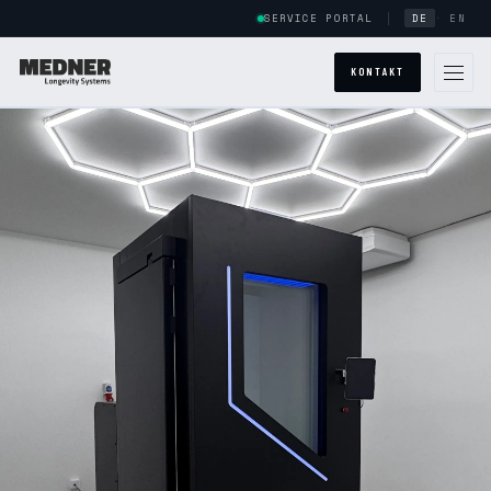
SERVICE PORTAL
DE
·
EN
KONTAKT
WELTWEITE PRÄSENZ
ÜBER UNS
SYSTEME
POWERCAB
HALOCAB
ARMSTRONG
POWERCAB CUSTOM