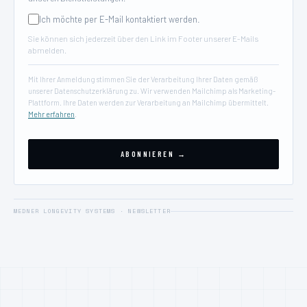
Ich möchte per E-Mail kontaktiert werden.
Sie können sich jederzeit über den Link im Footer unserer E-Mails
abmelden.
Mit Ihrer Anmeldung stimmen Sie der Verarbeitung Ihrer Daten gemäß
unserer Datenschutzerklärung zu. Wir verwenden Mailchimp als Marketing-
Plattform. Ihre Daten werden zur Verarbeitung an Mailchimp übermittelt.
Mehr erfahren
.
MEDNER LONGEVITY SYSTEMS · NEWSLETTER