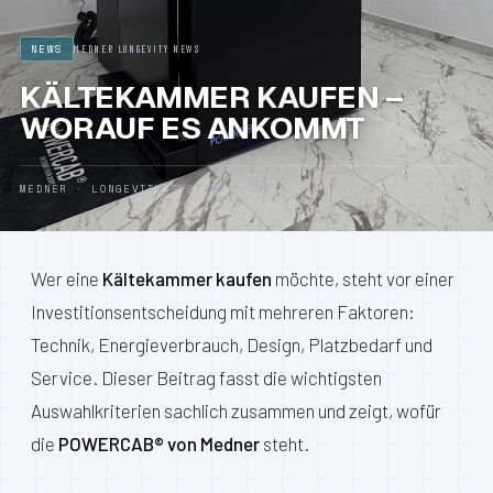
NEWS
MEDNER LONGEVITY NEWS
KONTAKT
KÄLTEKAMMER KAUFEN –
WORAUF ES ANKOMMT
DISTRIBUTOR WERDEN
MEDNER · LONGEVITY SYSTEMS · DE
DEUTSCH
ENGLISH
Wer eine
Kältekammer kaufen
möchte, steht vor einer
Investitionsentscheidung mit mehreren Faktoren:
Technik, Energieverbrauch, Design, Platzbedarf und
Service. Dieser Beitrag fasst die wichtigsten
Auswahlkriterien sachlich zusammen und zeigt, wofür
die
POWERCAB® von Medner
steht.